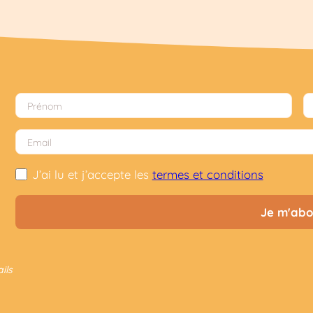
J’ai lu et j’accepte les
termes et conditions
ils