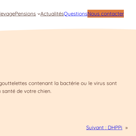
levage
Pensions
Actualités
Questions
Nous contacter
outtelettes contenant la bactérie ou le virus sont
 santé de votre chien.
Suivant :
DHPPi
»