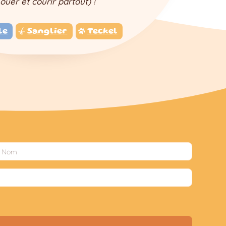
jouer et courir partout) !
le
Sanglier
Teckel