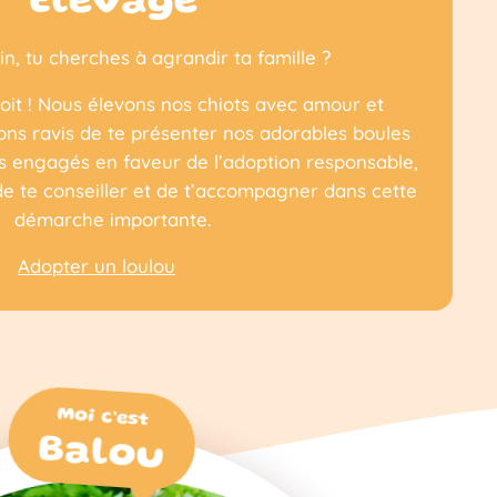
Élevage
in, tu cherches à agrandir ta famille ?
oit ! Nous élevons nos chiots avec amour et
ions ravis de te présenter nos adorables boules
s engagés en faveur de l’adoption responsable,
de te conseiller et de t’accompagner dans cette
démarche importante.
Adopter un loulou
Moi c’est
Balou