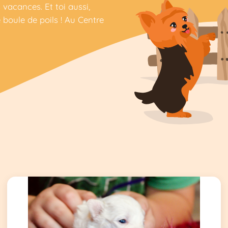
 vacances. Et toi aussi,
boule de poils ! Au Centre