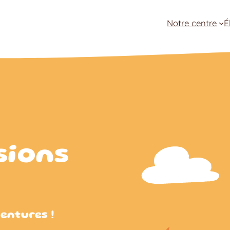
Notre centre
É
sions
ventures !