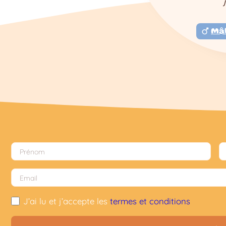
Mâ
J’ai lu et j’accepte les
termes et conditions