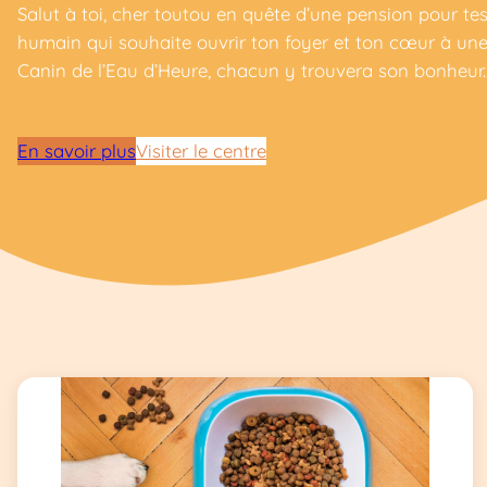
Salut à toi, cher toutou en quête d’une pension pour tes
humain qui souhaite ouvrir ton foyer et ton cœur à une 
Canin de l’Eau d’Heure, chacun y trouvera son bonheur.
En savoir plus
Visiter le centre