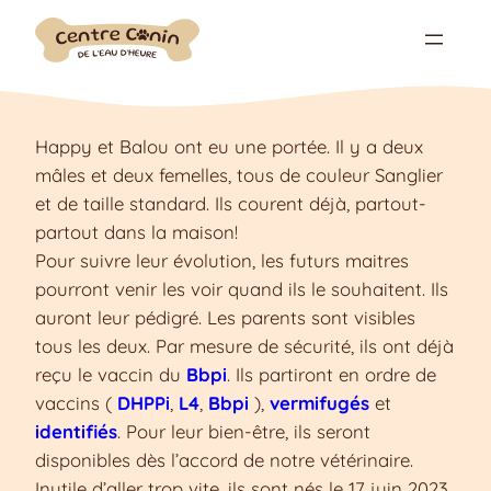
Aller
au
contenu
Happy et Balou ont eu une portée. Il y a deux
mâles et deux femelles, tous de couleur Sanglier
et de taille standard. Ils courent déjà, partout-
partout dans la maison!
Pour suivre leur évolution, les futurs maitres
pourront venir les voir quand ils le souhaitent. Ils
auront leur pédigré. Les parents sont visibles
tous les deux. Par mesure de sécurité, ils ont déjà
reçu le vaccin du
Bbpi
. Ils partiront en ordre de
vaccins (
DHPPi
,
L4
,
Bbpi
),
vermifugés
et
identifiés
. Pour leur bien-être, ils seront
disponibles dès l’accord de notre vétérinaire.
Inutile d’aller trop vite, ils sont nés le 17 juin 2023.