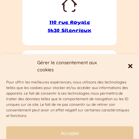
110 rue Royale
5630 Silenrieux
Gérer le consentement aux
cookies
Pour offrir les meilleures expériences, nous utilisons des technologies
Lundi au dimanche sur
telles que les cookies pour stocker et/ou accéder aux informations des
rendez-vous
appareils. Le fait de consentir à ces technologies nous permettra de
traiter des données telles que le comportement de navigation ou les ID
uniques sur ce site. Le fait de ne pas consentir ou de retirer son
consentement peut avoir un effet négatif sur certaines caractéristiques
et fonctions.
Politique de
Mentions
Questions
confidentialité
légales
fréquentes
Accepter