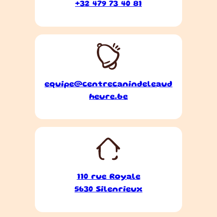
+32 479 73 40 81
equipe@centrecanindeleaud
heure.be
110 rue Royale
5630 Silenrieux